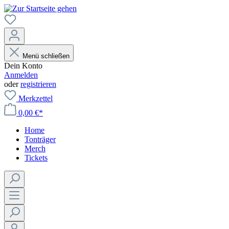
Menü schließen
Dein Konto
Anmelden
oder
registrieren
Merkzettel
0,00 €*
Home
Tonträger
Merch
Tickets